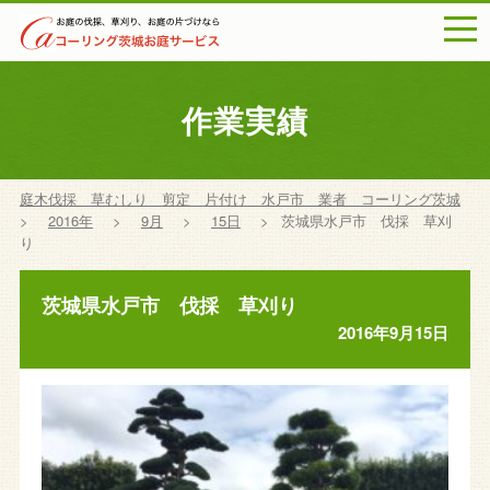
togg
navi
作業実績
庭木伐採 草むしり 剪定 片付け 水戸市 業者 コーリング茨城
>
2016年
>
9月
>
15日
>
茨城県水戸市 伐採 草刈
り
茨城県水戸市 伐採 草刈り
2016年9月15日