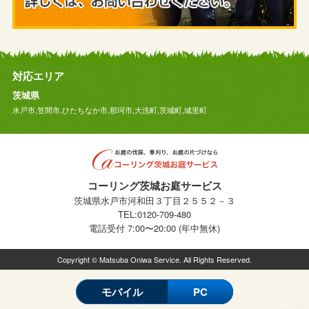
対応エリア
茨城県
水戸市,笠間市,ひたちなか市,那珂市,大洗町,茨城町,城里町
コーリング茨城お庭サービス
茨城県水戸市河和田３丁目２５５２－３
TEL:0120-709-480
電話受付 7:00〜20:00 (年中無休)
Copyright ©
Matsuba Oniwa Service.
All Rights Reserved.
モバイル
PC