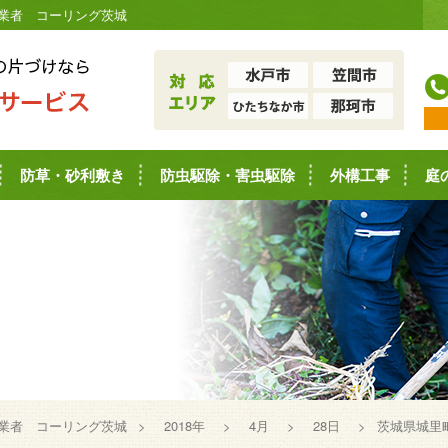
業者 コーリング茨城
防草・砂利敷き
防虫駆除・害虫駆除
外構工事
庭
業者 コーリング茨城
>
2018年
>
4月
>
28日
>
茨城県城里