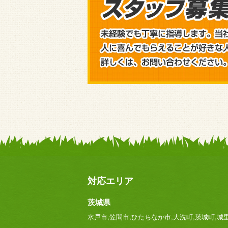
対応エリア
茨城県
水戸市,笠間市,ひたちなか市,大洗町,茨城町,城