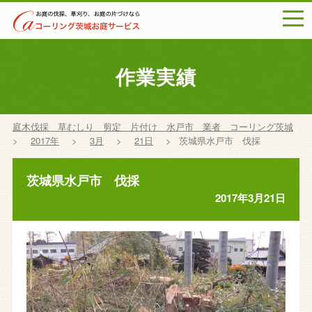
togg
navi
作業実績
庭木伐採 草むしり 剪定 片付け 水戸市 業者 コーリング茨城
>
2017年
>
3月
>
21日
>
茨城県水戸市 伐採
茨城県水戸市 伐採
2017年3月21日