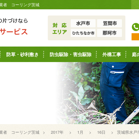
業者 コーリング茨城
防草・砂利敷き
防虫駆除・害虫駆除
外構工事
庭
業者 コーリング茨城
>
2017年
>
1月
>
16日
>
茨城県水戸