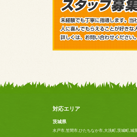
対応エリア
茨城県
水戸市,笠間市,ひたちなか市,大洗町,茨城町,城