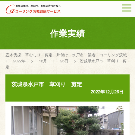
togg
navi
作業実績
庭木伐採 草むしり 剪定 片付け 水戸市 業者 コーリング茨城
>
2022年
>
12月
>
26日
>
茨城県水戸市 草刈り 剪
定
茨城県水戸市 草刈り 剪定
2022年12月26日