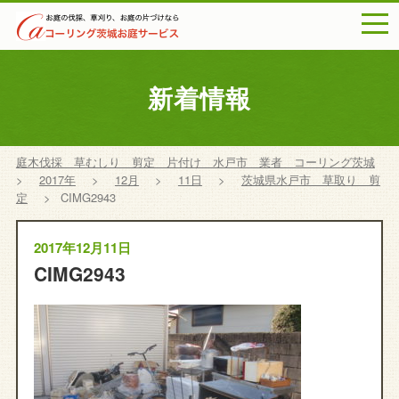
togg
navi
新着情報
庭木伐採 草むしり 剪定 片付け 水戸市 業者 コーリング茨城
>
2017年
>
12月
>
11日
>
茨城県水戸市 草取り 剪
定
>
CIMG2943
2017年12月11日
CIMG2943