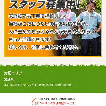
対応エリア
茨城県
水戸市,笠間市,ひたちなか市,那珂市,大洗町,茨城町,城里町