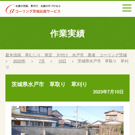
togg
navi
作業実績
庭木伐採 草むしり 剪定 片付け 水戸市 業者 コーリング茨城
>
2023年
>
7月
>
10日
>
茨城県水戸市 草取り 草刈
り
茨城県水戸市 草取り 草刈り
2023年7月10日